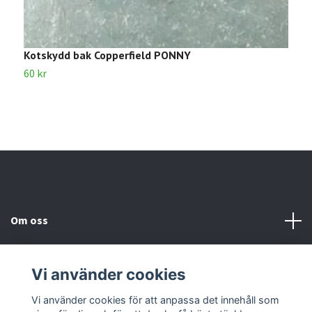
Kotskydd bak Copperfield PONNY
B
60 kr
5
Om oss
Kundtjänst
Vi använder cookies
Kontakta oss
Vi använder cookies för att anpassa det innehåll som