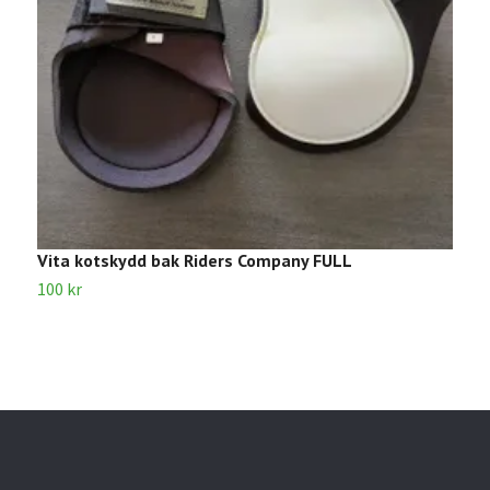
Vita kotskydd bak Riders Company FULL
S
100 kr
5