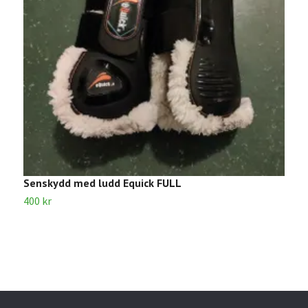
Senskydd med ludd Equick FULL
S
M
400 kr
4