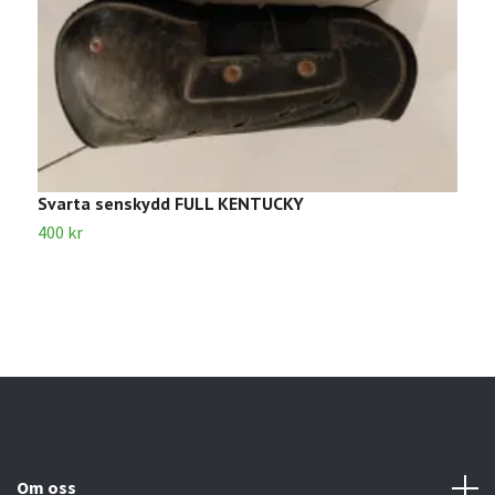
Svarta senskydd FULL KENTUCKY
B
H
400 kr
2
Om oss