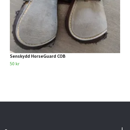
Senskydd HorseGuard COB
S
50 kr
4