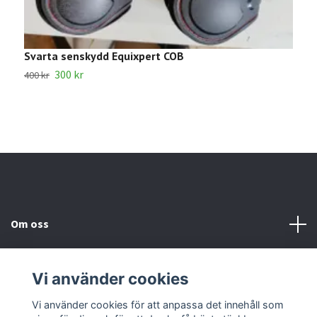
Svarta senskydd Equixpert COB
S
300 kr
6
400 kr
Om oss
Kundtjänst
Vi använder cookies
Kontakta oss
Vi använder cookies för att anpassa det innehåll som