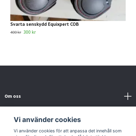
Svarta senskydd Equixpert COB
L
300 kr
6
400 kr
Om oss
Kundtjänst
Vi använder cookies
Kontakta oss
Vi använder cookies för att anpassa det innehåll som