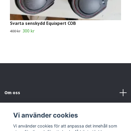
Svarta senskydd Equixpert COB
S
300 kr
1
400 kr
Om oss
Kundtjänst
Vi använder cookies
Kontakta oss
Vi använder cookies för att anpassa det innehåll som